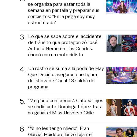
se organiza para estar toda la
semana en pantalla y preparar sus
conciertos: “En la pega soy muy
estructurada”
3
.
Lo que se sabe sobre el accidente
de tránsito que protagonizó José
Antonio Neme en Las Condes:
chocó con un motociclista
4
.
Un rostro se suma a la poda de Hay
Que Decirlo: aseguran que figura
del show de Canal 13 saldrá del
programa
5
.
“Me ganó con creces”: Cata Vallejos
se rindió ante Dominga López tras
no ganar el Miss Universo Chile
6
.
“Yo no les tengo miedo”: Fran
García-Huidobro lanzó tajante