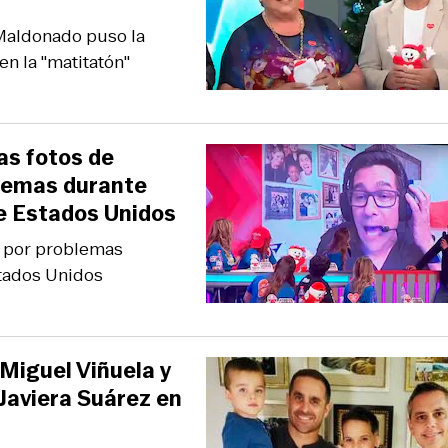
 Maldonado puso la
en la "matitatón"
las fotos de
blemas durante
e Estados Unidos
da por problemas
tados Unidos
 Miguel Viñuela y
 Javiera Suárez en