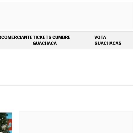
R
COMERCIANTE
TICKETS CUMBRE
VOTA
OPENS IN NEW WINDOW
OPEN
GUACHACA
GUACHACAS