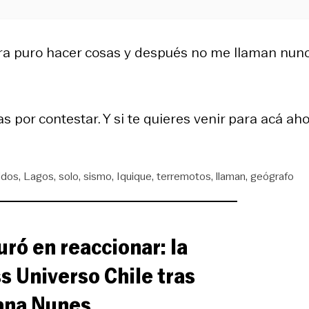
ra puro hacer cosas y después no me llaman nun
 por contestar. Y si te quieres venir para acá aho
idos
Lagos
solo
sismo
Iquique
terremotos
llaman
geógrafo
uró en reaccionar: la
s Universo Chile tras
ana Nunes