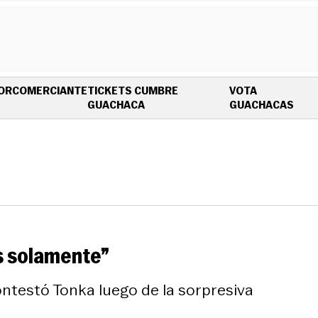
OR
COMERCIANTE
TICKETS CUMBRE
VOTA
OPENS IN NEW WINDOW
OPE
GUACHACA
GUACHACAS
s solamente”
ontestó Tonka luego de la sorpresiva