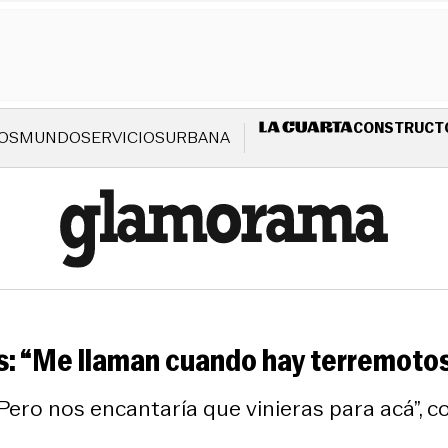
CONSTRUCT
OS
MUNDO
SERVICIOS
URBANA
s: “Me llaman cuando hay terremoto
ero nos encantaría que vinieras para acá”, c