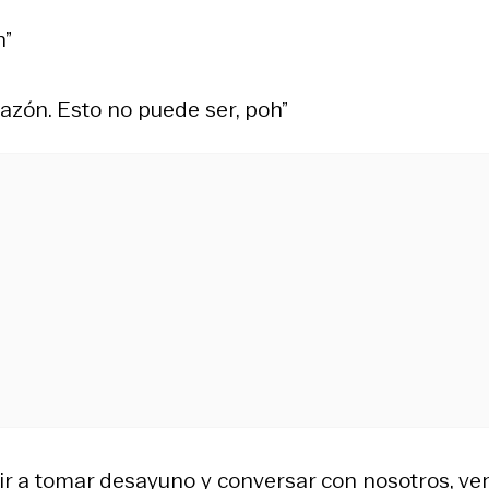
n”
razón. Esto no puede ser, poh”
ir a tomar desayuno y conversar con nosotros, ven