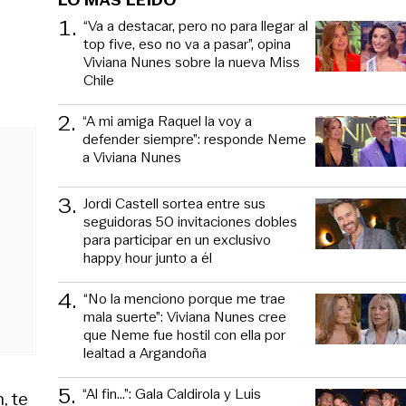
1
.
“Va a destacar, pero no para llegar al
top five, eso no va a pasar”, opina
Viviana Nunes sobre la nueva Miss
Chile
2
.
“A mi amiga Raquel la voy a
defender siempre”: responde Neme
a Viviana Nunes
3
.
Jordi Castell sortea entre sus
seguidoras 50 invitaciones dobles
para participar en un exclusivo
happy hour junto a él
4
.
“No la menciono porque me trae
mala suerte”: Viviana Nunes cree
que Neme fue hostil con ella por
lealtad a Argandoña
5
.
“Al fin…”: Gala Caldirola y Luis
, te