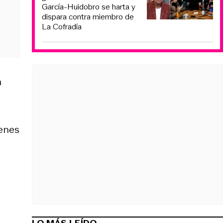
García-Huidobro se harta y
dispara contra miembro de
La Cofradía
a
ienes
LO MÁS LEÍDO