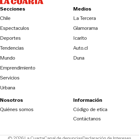
Secciones
Medios
Opens in new wind
Chile
La Tercera
Espectaculos
Glamorama
Opens in new window
Deportes
Icarito
Opens in new window
Tendencias
Auto.cl
Opens in new window
Mundo
Duna
Emprendimiento
Servicios
Urbana
Nosotros
Información
Opens in new
Quiénes somos
Código de etica
Contáctanos
Opens in new window
Ope
© 2026 La Cuarta
Canal de denuncias
Declaración de Intereses