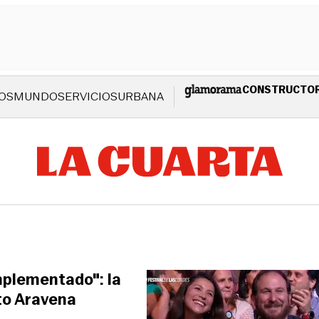
CONSTRUCTO
OS
MUNDO
SERVICIOS
URBANA
mplementado": la
to Aravena