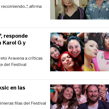
ecomiendo...", afirma
a", responde
n Karol G y
reto Aravena a críticas
e del Festival
sic en las
meras filas del Festival