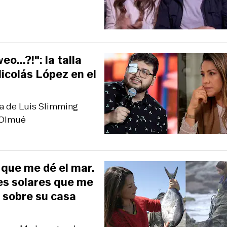
...?!": la talla
icolás López en el
lla de Luis Slimming
e Olmué
o que me dé el mar.
es solares que me
a sobre su casa