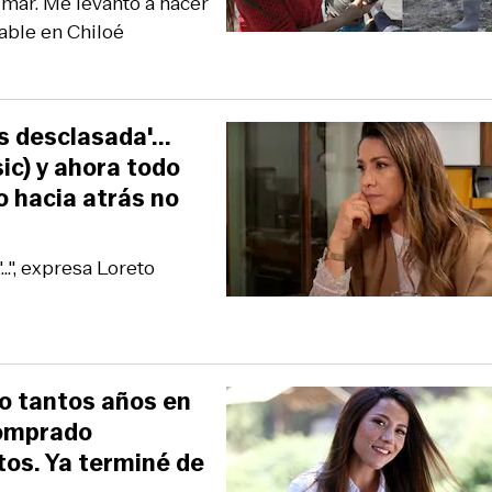
l mar. Me levanto a hacer
able en Chiloé
s desclasada'...
ic) y ahora todo
o hacia atrás no
..", expresa Loreto
o tantos años en
comprado
os. Ya terminé de