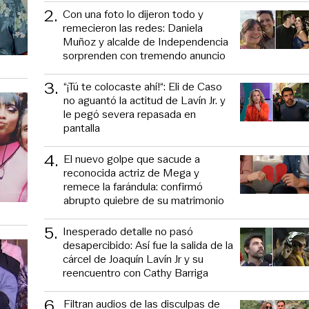
2
.
Con una foto lo dijeron todo y
remecieron las redes: Daniela
Muñoz y alcalde de Independencia
sorprenden con tremendo anuncio
3
.
“¡Tú te colocaste ahí!“: Eli de Caso
no aguantó la actitud de Lavín Jr. y
le pegó severa repasada en
pantalla
4
.
El nuevo golpe que sacude a
reconocida actriz de Mega y
remece la farándula: confirmó
abrupto quiebre de su matrimonio
5
.
Inesperado detalle no pasó
desapercibido: Así fue la salida de la
cárcel de Joaquín Lavín Jr y su
reencuentro con Cathy Barriga
6
.
Filtran audios de las disculpas de