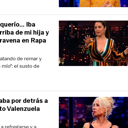
querío... Iba
riba de mi hija y
Aravena en Rapa
 tratando de remar y
mío": el susto de
gaba por detrás a
eto Valenzuela
s a refregarse y a