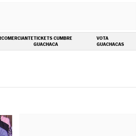
R
COMERCIANTE
TICKETS CUMBRE
VOTA
OPENS IN NEW WINDOW
OPEN
GUACHACA
GUACHACAS