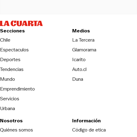
Secciones
Medios
Opens in new wind
Chile
La Tercera
Espectaculos
Glamorama
Opens in new window
Deportes
Icarito
Opens in new window
Tendencias
Auto.cl
Opens in new window
Mundo
Duna
Emprendimiento
Servicios
Urbana
Nosotros
Información
Opens in new
Quiénes somos
Código de etica