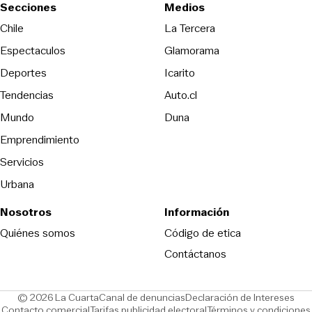
Secciones
Medios
Opens in new wind
Chile
La Tercera
Espectaculos
Glamorama
Opens in new window
Deportes
Icarito
Opens in new window
Tendencias
Auto.cl
Opens in new window
Mundo
Duna
Emprendimiento
Servicios
Urbana
Nosotros
Información
Opens in new
Quiénes somos
Código de etica
Contáctanos
Opens in new window
Ope
© 2026 La Cuarta
Canal de denuncias
Declaración de Intereses
Opens in new window
Opens in new window
Contacto comercial
Tarifas publicidad electoral
Términos y condiciones