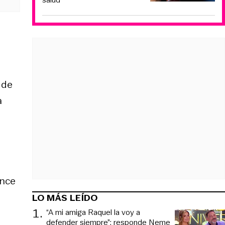
n
 de
a
ance
LO MÁS LEÍDO
1
.
“A mi amiga Raquel la voy a
defender siempre”: responde Neme