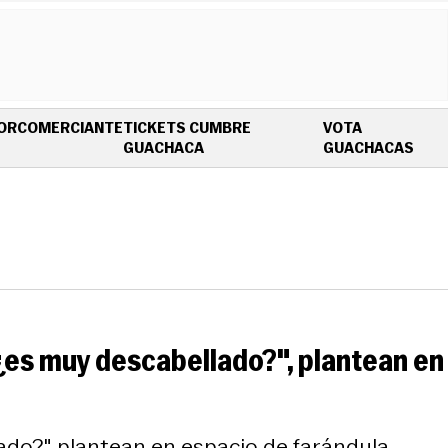
OR
COMERCIANTE
TICKETS CUMBRE
VOTA
OPENS IN NEW WINDOW
OPE
GUACHACA
GUACHACAS
 "¿es muy descabellado?", plantean en
lado?", plantean en espacio de farándula