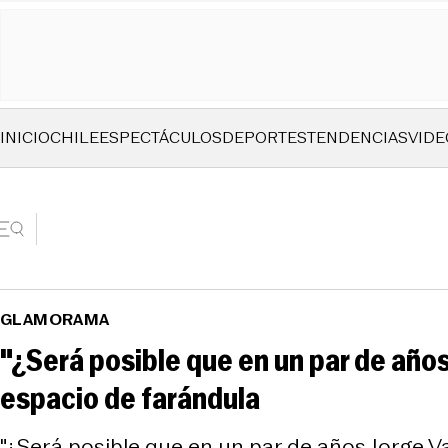
INICIO
CHILE
ESPECTÁCULOS
DEPORTES
TENDENCIAS
VIDE
GLAMORAMA
"¿Será posible que en un par de años 
espacio de farándula
"¿Será posible que en un par de años Jorge Val