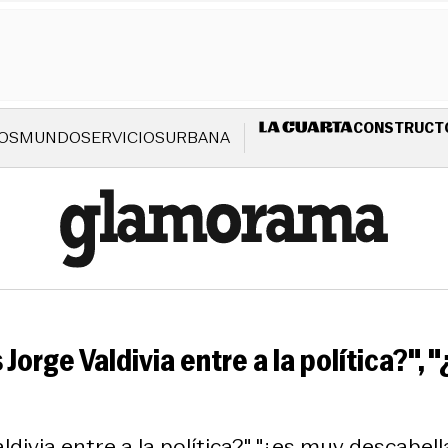
CONSTRUCT
OS
MUNDO
SERVICIOS
URBANA
Jorge Valdivia entre a la política?",
divia entre a la política?", "¿es muy descabel