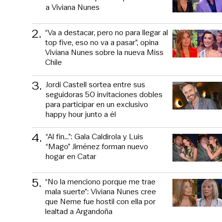
a Viviana Nunes
2
.
“Va a destacar, pero no para llegar al
top five, eso no va a pasar”, opina
Viviana Nunes sobre la nueva Miss
Chile
3
.
Jordi Castell sortea entre sus
seguidoras 50 invitaciones dobles
para participar en un exclusivo
happy hour junto a él
4
.
“Al fin…”: Gala Caldirola y Luis
“Mago” Jiménez forman nuevo
hogar en Catar
5
.
“No la menciono porque me trae
mala suerte”: Viviana Nunes cree
que Neme fue hostil con ella por
lealtad a Argandoña