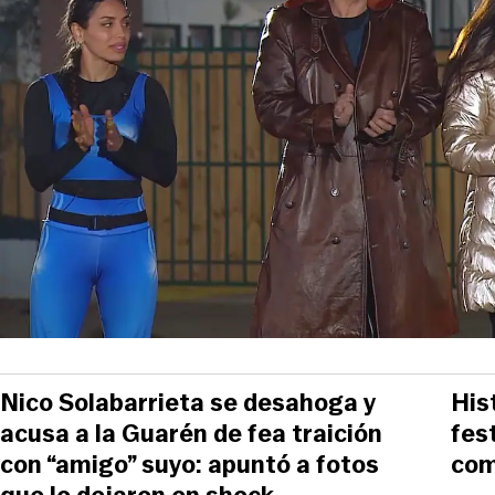
Nico Solabarrieta se desahoga y
His
acusa a la Guarén de fea traición
fes
con “amigo” suyo: apuntó a fotos
com