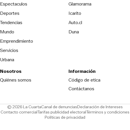
Espectaculos
Glamorama
Opens in new window
Deportes
Icarito
Opens in new window
Tendencias
Auto.cl
Opens in new window
Mundo
Duna
Emprendimiento
Servicios
Urbana
Nosotros
Información
Opens in new
Quiénes somos
Código de etica
Contáctanos
Opens in new window
Ope
© 2026 La Cuarta
Canal de denuncias
Declaración de Intereses
Opens in new window
Opens in new window
Contacto comercial
Tarifas publicidad electoral
Términos y condiciones
Políticas de privacidad