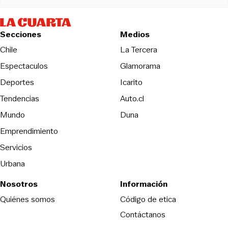
Secciones
Medios
Opens in new wind
Chile
La Tercera
Espectaculos
Glamorama
Opens in new window
Deportes
Icarito
Opens in new window
Tendencias
Auto.cl
Opens in new window
Mundo
Duna
Emprendimiento
Servicios
Urbana
Nosotros
Información
Opens in new
Quiénes somos
Código de etica
Contáctanos