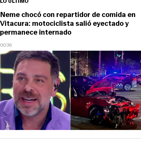
LO ÚLTIMO
Neme chocó con repartidor de comida en
Vitacura: motociclista salió eyectado y
permanece internado
00:36