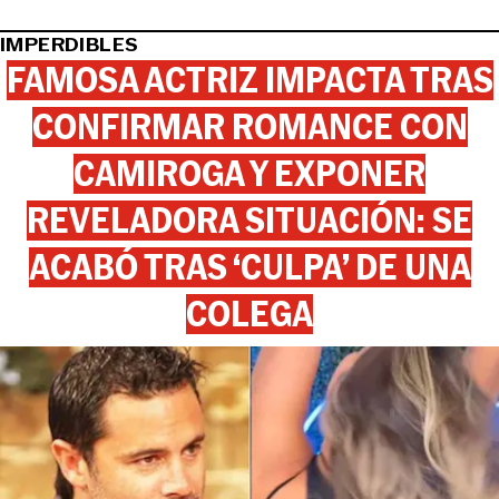
IMPERDIBLES
FAMOSA ACTRIZ IMPACTA TRAS
CONFIRMAR ROMANCE CON
CAMIROGA Y EXPONER
REVELADORA SITUACIÓN: SE
ACABÓ TRAS ‘CULPA’ DE UNA
COLEGA