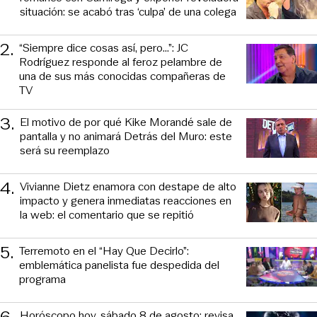
situación: se acabó tras ‘culpa’ de una colega
2
.
“Siempre dice cosas así, pero...”: JC
Rodríguez responde al feroz pelambre de
una de sus más conocidas compañeras de
TV
3
.
El motivo de por qué Kike Morandé sale de
pantalla y no animará Detrás del Muro: este
será su reemplazo
4
.
Vivianne Dietz enamora con destape de alto
impacto y genera inmediatas reacciones en
la web: el comentario que se repitió
5
.
Terremoto en el “Hay Que Decirlo”:
emblemática panelista fue despedida del
programa
6
.
Horóscopo hoy, sábado 8 de agosto: revisa