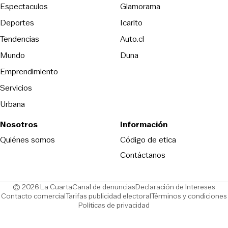
Espectaculos
Glamorama
Opens in new window
Deportes
Icarito
Opens in new window
Tendencias
Auto.cl
Opens in new window
Mundo
Duna
Emprendimiento
Servicios
Urbana
Nosotros
Información
Opens in new
Quiénes somos
Código de etica
Contáctanos
Opens in new window
Ope
© 2026 La Cuarta
Canal de denuncias
Declaración de Intereses
Opens in new window
Opens in new window
Contacto comercial
Tarifas publicidad electoral
Términos y condiciones
Políticas de privacidad