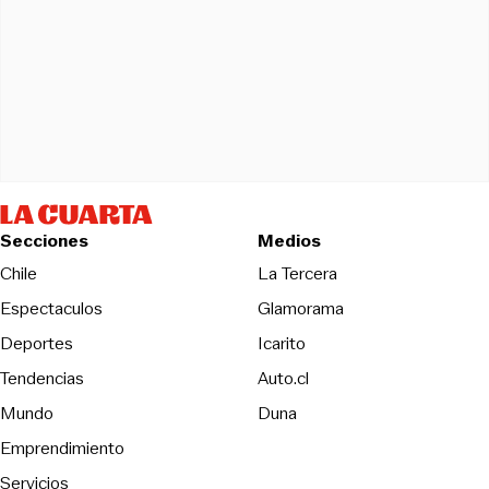
Secciones
Medios
Opens in new wind
Chile
La Tercera
Espectaculos
Glamorama
Opens in new window
Deportes
Icarito
Opens in new window
Tendencias
Auto.cl
Opens in new window
Mundo
Duna
Emprendimiento
Servicios