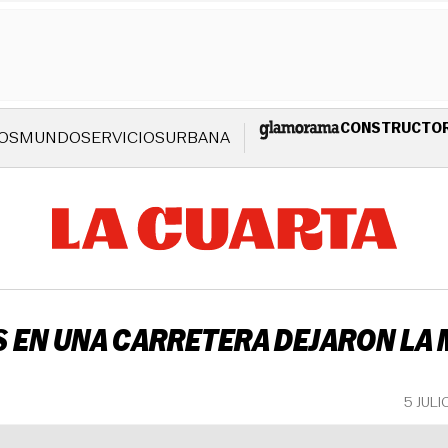
CONSTRUCTO
OS
MUNDO
SERVICIOS
URBANA
OS EN UNA CARRETERA DEJARON L
5 JULI