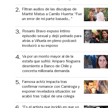
2
.
Filtran audios de las disculpas de
Marité Matus a Camilo Huerta: “Fue
un error de mi parte basado... ”
3
.
Rosario Bravo expuso íntimo
episodio sexual y dejó peinado para
atrás a Viñuela en pleno podcast:
involucró a su esposo
4
.
Va por un monto mayor al de la
estafa que sufrió: Amparo Noguera
desmiente a Banco de Chile y
concreta millonaria demanda
5
.
Famosa actriz impacta tras
confirmar romance con Camiroga y
exponer reveladora situación: se
acabó tras ‘culpa’ de una colega
6
.
“Es el artista que incidió en que yo