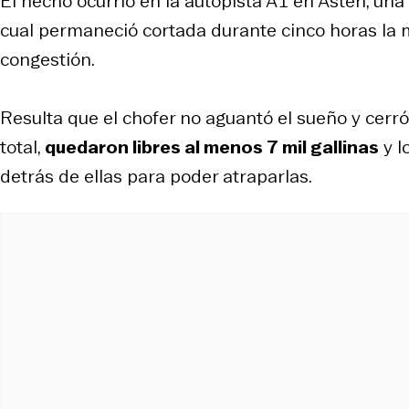
El hecho ocurrió en la autopista A1 en Asten, una d
cual permaneció cortada durante cinco horas la
congestión.
Resulta que el chofer no aguantó el sueño y cerró
total,
quedaron libres al menos 7 mil gallinas
y l
detrás de ellas para poder atraparlas.