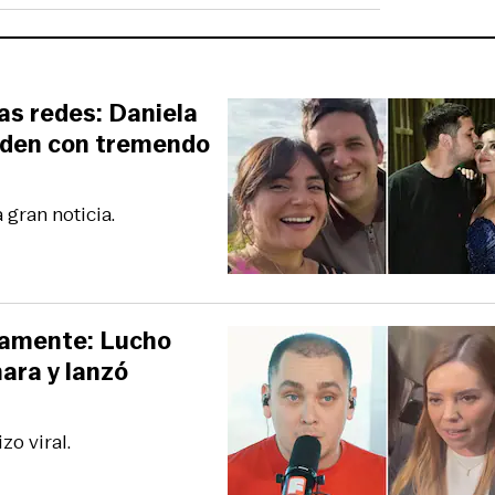
las redes: Daniela
nden con tremendo
 gran noticia.
damente: Lucho
mara y lanzó
o viral.