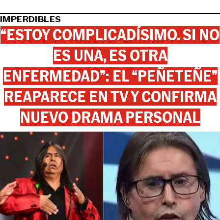
IMPERDIBLES
“ESTOY COMPLICADÍSIMO. SI NO
ES UNA, ES OTRA
ENFERMEDAD”: EL “PEÑETEÑE”
REAPARECE EN TV Y CONFIRMA
NUEVO DRAMA PERSONAL