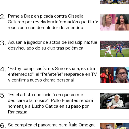
2
.
Pamela Díaz en picada contra Gissella
Gallardo por reveladora información que filtró:
reaccionó con demoledor desmentido
3
.
Acusan a jugador de actos de indisciplina: fue
desvinculado de su club tras polémica
4
.
“Estoy complicadísimo. Si no es una, es otra
enfermedad”: el “Peñeteñe” reaparece en TV
y confirma nuevo drama personal
5
.
“Es el artista que incidió en que yo me
dedicara a la música”: Pollo Fuentes rendirá
homenaje a Lucho Gatica en su paso por
Rancagua
6
.
Se complica el panorama para Ítalo Omegna