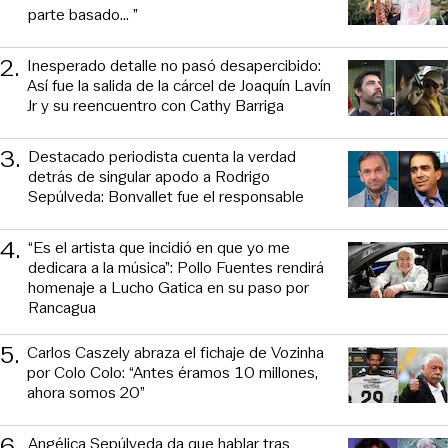
parte basado... ”
2
.
Inesperado detalle no pasó desapercibido:
Así fue la salida de la cárcel de Joaquín Lavín
Jr y su reencuentro con Cathy Barriga
3
.
Destacado periodista cuenta la verdad
detrás de singular apodo a Rodrigo
Sepúlveda: Bonvallet fue el responsable
4
.
“Es el artista que incidió en que yo me
dedicara a la música”: Pollo Fuentes rendirá
homenaje a Lucho Gatica en su paso por
Rancagua
5
.
Carlos Caszely abraza el fichaje de Vozinha
por Colo Colo: “Antes éramos 10 millones,
ahora somos 20”
6
.
Angélica Sepúlveda da que hablar tras