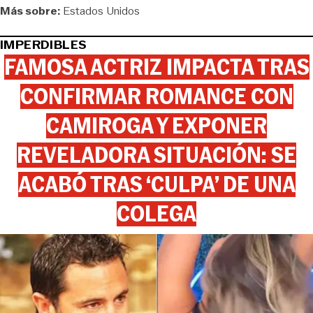
Más sobre:
Estados Unidos
IMPERDIBLES
FAMOSA ACTRIZ IMPACTA TRAS
CONFIRMAR ROMANCE CON
CAMIROGA Y EXPONER
REVELADORA SITUACIÓN: SE
ACABÓ TRAS ‘CULPA’ DE UNA
COLEGA