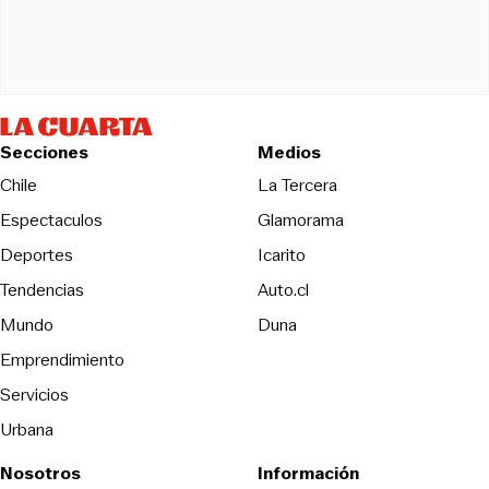
Secciones
Medios
Opens in new wind
Chile
La Tercera
Espectaculos
Glamorama
Opens in new window
Deportes
Icarito
Opens in new window
Tendencias
Auto.cl
Opens in new window
Mundo
Duna
Emprendimiento
Servicios
Urbana
Nosotros
Información