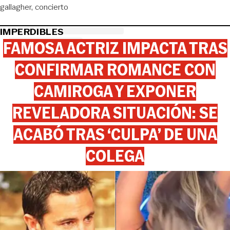
gallagher
concierto
IMPERDIBLES
FAMOSA ACTRIZ IMPACTA TRAS
CONFIRMAR ROMANCE CON
CAMIROGA Y EXPONER
REVELADORA SITUACIÓN: SE
ACABÓ TRAS ‘CULPA’ DE UNA
COLEGA