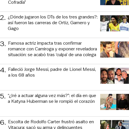
Cofradía”
2
.
¿Dónde jugaron los DTs de los tres grandes?:
así fueron las carreras de Ortiz, Garnero y
Gago
3
.
Famosa actriz impacta tras confirmar
romance con Camiroga y exponer reveladora
situación: se acabó tras ‘culpa’ de una colega
4
.
Falleció Jorge Messi, padre de Lionel Messi,
a los 68 años
5
.
“¿Iré a actuar alguna vez más?”: el día en que
a Katyna Huberman se le rompió el corazón
6
.
Escolta de Rodolfo Carter frustró asalto en
Vitacura: sacó su arma y delincuentes