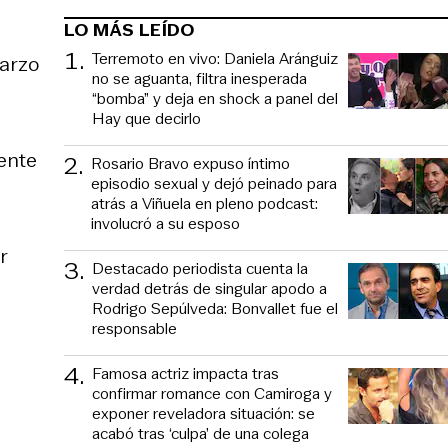
LO MÁS LEÍDO
1
.
Terremoto en vivo: Daniela Aránguiz
marzo
no se aguanta, filtra inesperada
“bomba” y deja en shock a panel del
Hay que decirlo
ente
2
.
Rosario Bravo expuso íntimo
episodio sexual y dejó peinado para
atrás a Viñuela en pleno podcast:
involucró a su esposo
r
3
.
Destacado periodista cuenta la
verdad detrás de singular apodo a
Rodrigo Sepúlveda: Bonvallet fue el
responsable
4
.
Famosa actriz impacta tras
confirmar romance con Camiroga y
exponer reveladora situación: se
acabó tras ‘culpa’ de una colega