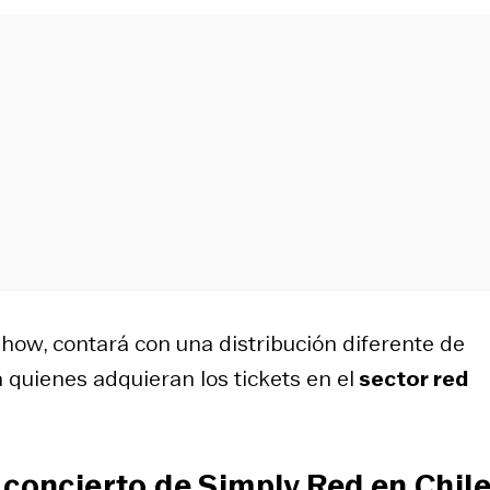
show
, contará con una distribución diferente de
ra quienes adquieran los
ticket
s en el
sector
red
 concierto de Simply Red en Chil