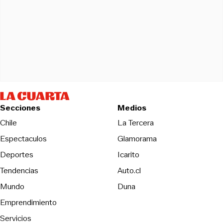
Secciones
Medios
Opens in new wind
Chile
La Tercera
Espectaculos
Glamorama
Opens in new window
Deportes
Icarito
Opens in new window
Tendencias
Auto.cl
Opens in new window
Mundo
Duna
Emprendimiento
Servicios