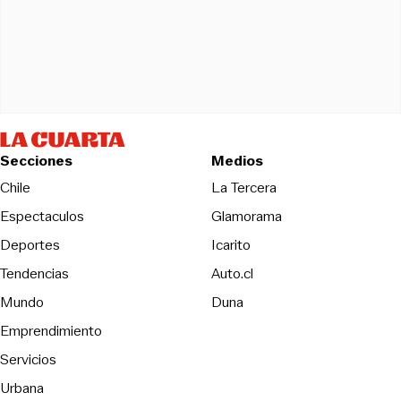
Secciones
Medios
Opens in new wind
Chile
La Tercera
Espectaculos
Glamorama
Opens in new window
Deportes
Icarito
Opens in new window
Tendencias
Auto.cl
Opens in new window
Mundo
Duna
Emprendimiento
Servicios
Urbana