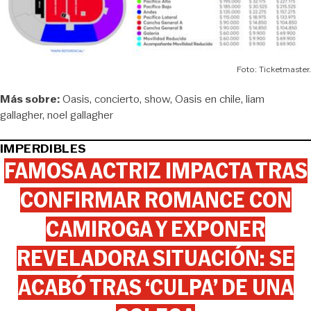
Foto: Ticketmaster.
Más sobre:
Oasis
concierto
show
Oasis en chile
liam
gallagher
noel gallagher
IMPERDIBLES
FAMOSA ACTRIZ IMPACTA TRAS
CONFIRMAR ROMANCE CON
CAMIROGA Y EXPONER
REVELADORA SITUACIÓN: SE
ACABÓ TRAS ‘CULPA’ DE UNA