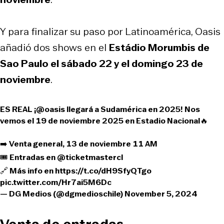
Y para finalizar su paso por Latinoamérica, Oasis
añadió dos shows en el
Estádio Morumbis de
Sao Paulo el sábado 22 y el domingo 23 de
noviembre
.
ES REAL ¡
@oasis
llegará a Sudamérica en 2025! Nos
vemos el 19 de noviembre 2025 en Estadio Nacional🔥
➡️ Venta general, 13 de noviembre 11 AM
🎟️ Entradas en
@ticketmastercl
🔗 Más info en
https://t.co/dH9SfyQTgo
pic.twitter.com/Hr7ai5M6Dc
— DG Medios (@dgmedioschile)
November 5, 2024