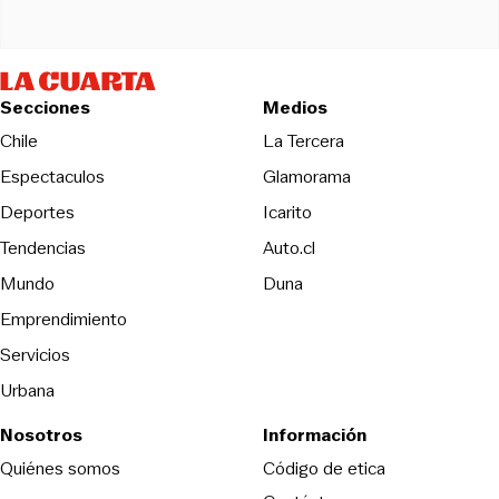
Secciones
Medios
Opens in new wind
Chile
La Tercera
Espectaculos
Glamorama
Opens in new window
Deportes
Icarito
Opens in new window
Tendencias
Auto.cl
Opens in new window
Mundo
Duna
Emprendimiento
Servicios
Urbana
Nosotros
Información
Opens in new
Quiénes somos
Código de etica