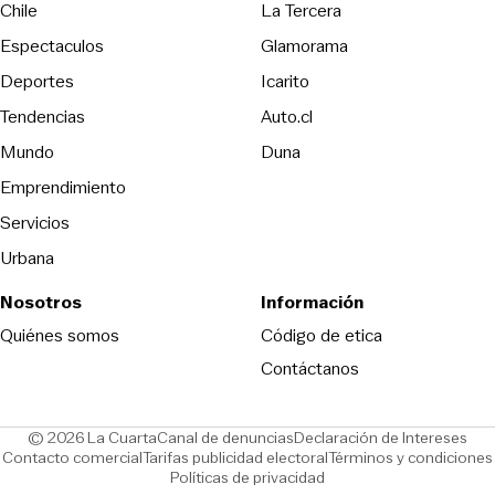
Opens in new wind
Chile
La Tercera
Espectaculos
Glamorama
Opens in new window
Deportes
Icarito
Opens in new window
Tendencias
Auto.cl
Opens in new window
Mundo
Duna
Emprendimiento
Servicios
Urbana
Nosotros
Información
Opens in new
Quiénes somos
Código de etica
Contáctanos
Opens in new window
Ope
© 2026 La Cuarta
Canal de denuncias
Declaración de Intereses
Opens in new window
Opens in new window
Contacto comercial
Tarifas publicidad electoral
Términos y condiciones
Políticas de privacidad