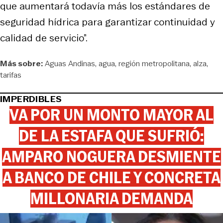
que aumentará todavía más los estándares de
seguridad hídrica para garantizar continuidad y
calidad de servicio”.
Más sobre:
Aguas Andinas
agua
región metropolitana
alza
tarifas
IMPERDIBLES
VA POR UN MONTO MAYOR AL
DE LA ESTAFA QUE SUFRIÓ:
AMPARO NOGUERA DESMIENTE
A BANCO DE CHILE Y CONCRETA
MILLONARIA DEMANDA