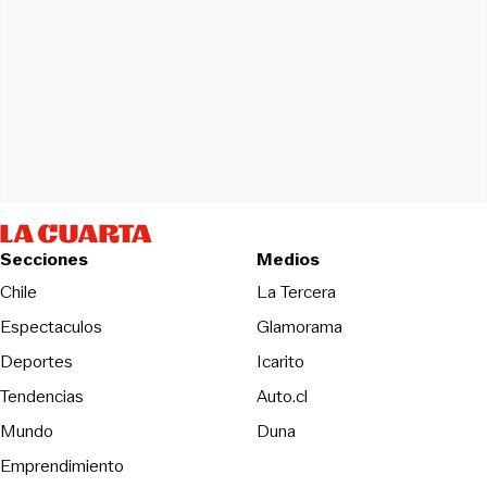
Secciones
Medios
Opens in new wind
Chile
La Tercera
Espectaculos
Glamorama
Opens in new window
Deportes
Icarito
Opens in new window
Tendencias
Auto.cl
Opens in new window
Mundo
Duna
Emprendimiento