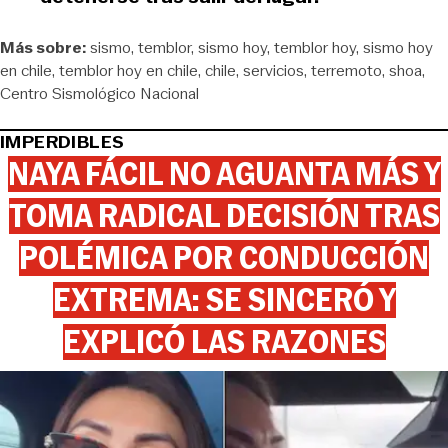
Más sobre:
sismo
temblor
sismo hoy
temblor hoy
sismo hoy
en chile
temblor hoy en chile
chile
servicios
terremoto
shoa
Centro Sismológico Nacional
IMPERDIBLES
NAYA FÁCIL NO AGUANTA MÁS Y
TOMA RADICAL DECISIÓN TRAS
POLÉMICA POR CONDUCCIÓN
EXTREMA: SE SINCERÓ Y
EXPLICÓ LAS RAZONES