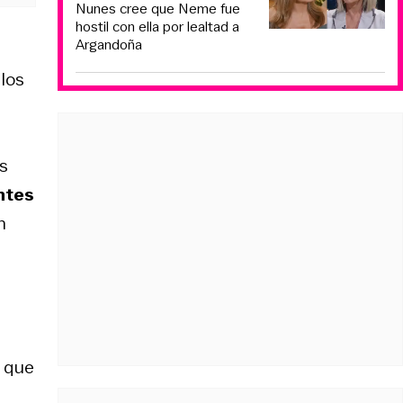
Nunes cree que Neme fue
hostil con ella por lealtad a
Argandoña
los
s
ntes
n
d que