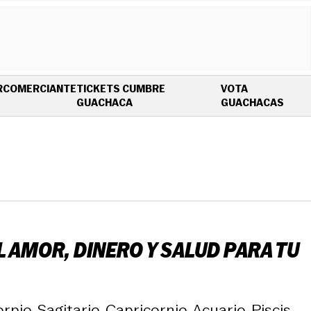
R
COMERCIANTE
TICKETS CUMBRE
VOTA
OPENS IN NEW WINDOW
OPEN
GUACHACA
GUACHACAS
 AMOR, DINERO Y SALUD PARA TU
pio, Sagitario, Capricornio, Acuario, Piscis.