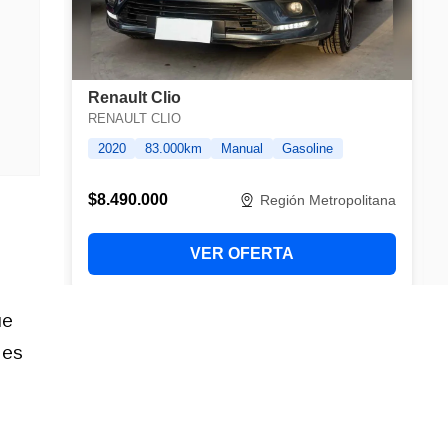
ue
 es