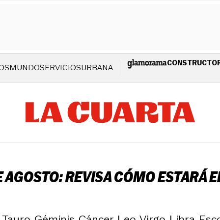
CONSTRUCTO
OS
MUNDO
SERVICIOS
URBANA
AGOSTO: REVISA CÓMO ESTARÁ EL
auro, Géminis, Cáncer, Leo, Virgo, Libra, Escor