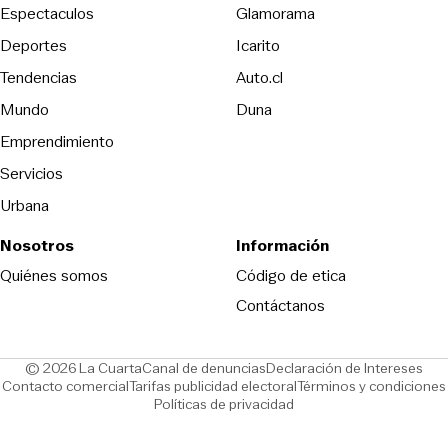
Espectaculos
Glamorama
Opens in new window
Deportes
Icarito
Opens in new window
Tendencias
Auto.cl
Opens in new window
Mundo
Duna
Emprendimiento
Servicios
Urbana
Nosotros
Información
Opens in new
Quiénes somos
Código de etica
Contáctanos
Opens in new window
Ope
© 2026 La Cuarta
Canal de denuncias
Declaración de Intereses
Opens in new window
Opens in new window
Contacto comercial
Tarifas publicidad electoral
Términos y condiciones
Políticas de privacidad