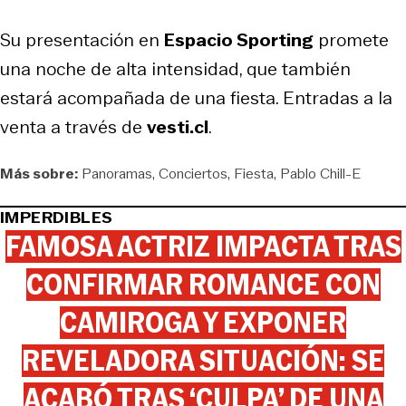
Su presentación en
Espacio Sporting
promete
una noche de alta intensidad, que también
estará acompañada de una fiesta. Entradas a la
venta a través de
vesti.cl
.
Más sobre:
Panoramas
Conciertos
Fiesta
Pablo Chill-E
IMPERDIBLES
FAMOSA ACTRIZ IMPACTA TRAS
CONFIRMAR ROMANCE CON
CAMIROGA Y EXPONER
REVELADORA SITUACIÓN: SE
ACABÓ TRAS ‘CULPA’ DE UNA