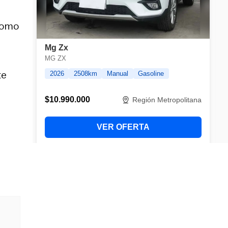
como
te