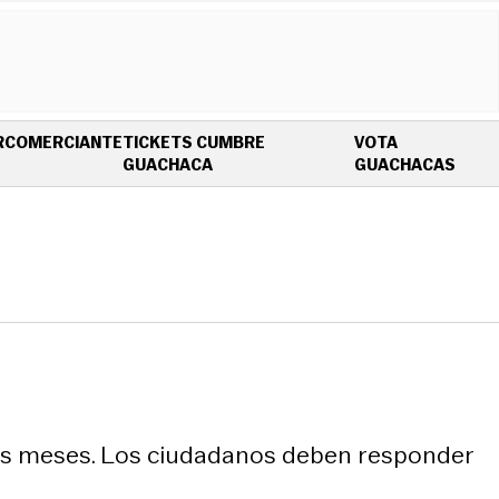
R
COMERCIANTE
TICKETS CUMBRE
VOTA
OPENS IN NEW WINDOW
OPEN
GUACHACA
GUACHACAS
tres meses. Los ciudadanos deben responder