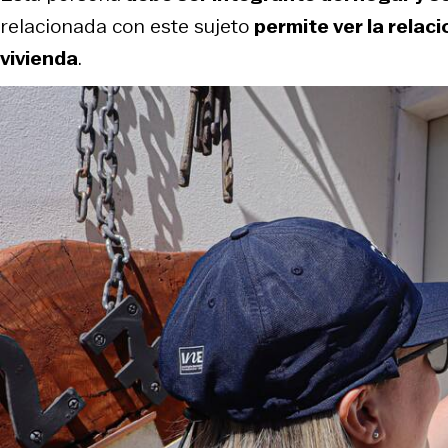
relacionada con este sujeto
permite ver la relac
vivienda
.