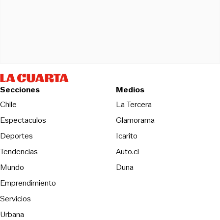
Secciones
Medios
Opens in new wind
Chile
La Tercera
Espectaculos
Glamorama
Opens in new window
Deportes
Icarito
Opens in new window
Tendencias
Auto.cl
Opens in new window
Mundo
Duna
Emprendimiento
Servicios
Urbana