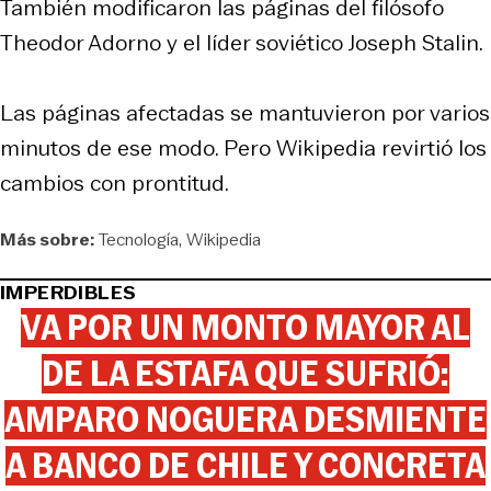
También modificaron las páginas del filósofo
Theodor Adorno y el líder soviético Joseph Stalin.
Las páginas afectadas se mantuvieron por varios
minutos de ese modo. Pero Wikipedia revirtió los
cambios con prontitud.
Más sobre:
Tecnología
Wikipedia
IMPERDIBLES
VA POR UN MONTO MAYOR AL
DE LA ESTAFA QUE SUFRIÓ:
AMPARO NOGUERA DESMIENTE
A BANCO DE CHILE Y CONCRETA