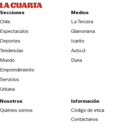
Secciones
Medios
Opens in new wind
Chile
La Tercera
Espectaculos
Glamorama
Opens in new window
Deportes
Icarito
Opens in new window
Tendencias
Auto.cl
Opens in new window
Mundo
Duna
Emprendimiento
Servicios
Urbana
Nosotros
Información
Opens in new
Quiénes somos
Código de etica
Contáctanos