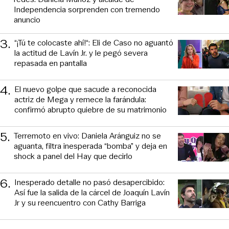
Independencia sorprenden con tremendo
anuncio
3
.
“¡Tú te colocaste ahí!“: Eli de Caso no aguantó
la actitud de Lavín Jr. y le pegó severa
repasada en pantalla
4
.
El nuevo golpe que sacude a reconocida
actriz de Mega y remece la farándula:
confirmó abrupto quiebre de su matrimonio
5
.
Terremoto en vivo: Daniela Aránguiz no se
aguanta, filtra inesperada “bomba” y deja en
shock a panel del Hay que decirlo
6
.
Inesperado detalle no pasó desapercibido:
Así fue la salida de la cárcel de Joaquín Lavín
Jr y su reencuentro con Cathy Barriga