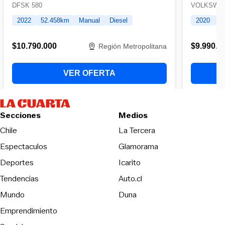
Secciones
Medios
Opens in new wind
Chile
La Tercera
Espectaculos
Glamorama
Opens in new window
Deportes
Icarito
Opens in new window
Tendencias
Auto.cl
Opens in new window
Mundo
Duna
Emprendimiento