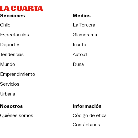
Secciones
Medios
Opens in new wind
Chile
La Tercera
Espectaculos
Glamorama
Opens in new window
Deportes
Icarito
Opens in new window
Tendencias
Auto.cl
Opens in new window
Mundo
Duna
Emprendimiento
Servicios
Urbana
Nosotros
Información
Opens in new
Quiénes somos
Código de etica
Contáctanos