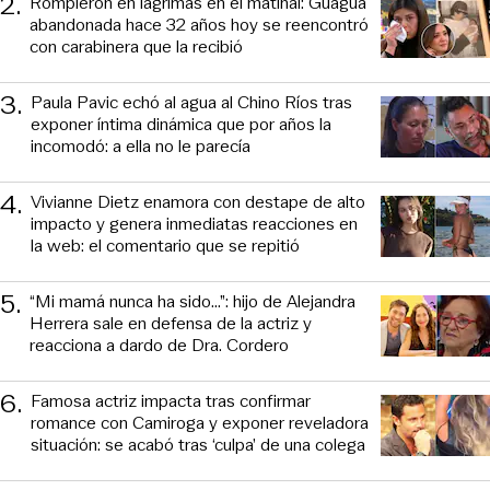
2
.
Rompieron en lágrimas en el matinal: Guagua
abandonada hace 32 años hoy se reencontró
con carabinera que la recibió
3
.
Paula Pavic echó al agua al Chino Ríos tras
exponer íntima dinámica que por años la
incomodó: a ella no le parecía
4
.
Vivianne Dietz enamora con destape de alto
impacto y genera inmediatas reacciones en
la web: el comentario que se repitió
5
.
“Mi mamá nunca ha sido...”: hijo de Alejandra
Herrera sale en defensa de la actriz y
reacciona a dardo de Dra. Cordero
6
.
Famosa actriz impacta tras confirmar
romance con Camiroga y exponer reveladora
situación: se acabó tras ‘culpa’ de una colega