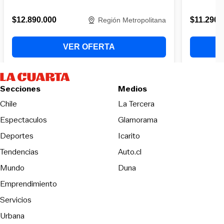
Secciones
Medios
Opens in new wind
Chile
La Tercera
Espectaculos
Glamorama
Opens in new window
Deportes
Icarito
Opens in new window
Tendencias
Auto.cl
Opens in new window
Mundo
Duna
Emprendimiento
Servicios
Urbana