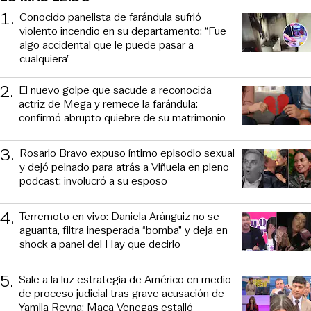
1
.
Conocido panelista de farándula sufrió
violento incendio en su departamento: “Fue
algo accidental que le puede pasar a
cualquiera”
2
.
El nuevo golpe que sacude a reconocida
actriz de Mega y remece la farándula:
confirmó abrupto quiebre de su matrimonio
3
.
Rosario Bravo expuso íntimo episodio sexual
y dejó peinado para atrás a Viñuela en pleno
podcast: involucró a su esposo
4
.
Terremoto en vivo: Daniela Aránguiz no se
aguanta, filtra inesperada “bomba” y deja en
shock a panel del Hay que decirlo
5
.
Sale a la luz estrategia de Américo en medio
de proceso judicial tras grave acusación de
Yamila Reyna: Maca Venegas estalló