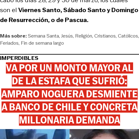
son el
Viernes Santo, Sábado Santo y Domingo
de Resurrección, o de Pascua.
Más sobre:
Semana Santa
Jesús
Religión
Cristianos
Católicos
Feriados
Fin de semana largo
IMPERDIBLES
VA POR UN MONTO MAYOR AL
DE LA ESTAFA QUE SUFRIÓ:
AMPARO NOGUERA DESMIENTE
A BANCO DE CHILE Y CONCRETA
MILLONARIA DEMANDA