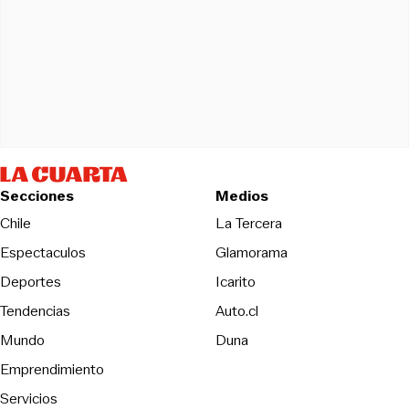
Secciones
Medios
Opens in new wind
Chile
La Tercera
Espectaculos
Glamorama
Opens in new window
Deportes
Icarito
Opens in new window
Tendencias
Auto.cl
Opens in new window
Mundo
Duna
Emprendimiento
Servicios