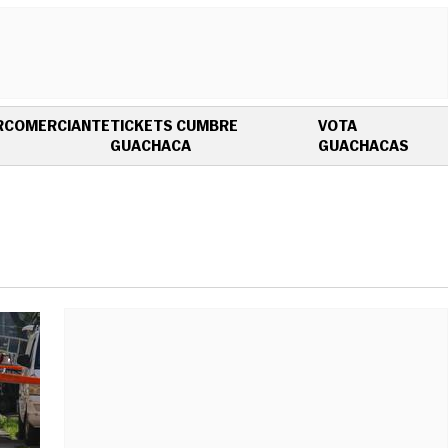
R
COMERCIANTE
TICKETS CUMBRE
VOTA
OPENS IN NEW WINDOW
OPEN
GUACHACA
GUACHACAS