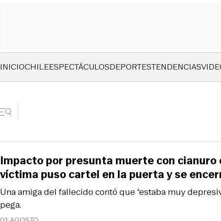
INICIO
CHILE
ESPECTÁCULOS
DEPORTES
TENDENCIAS
VIDE
Impacto por presunta muerte con cianuro 
víctima puso cartel en la puerta y se encer
Una amiga del fallecido contó que “estaba muy depresiv
pega.
01 AGOSTO