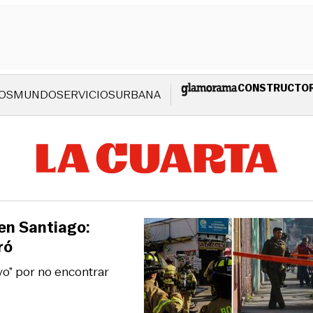
CONSTRUCTO
OS
MUNDO
SERVICIOS
URBANA
en Santiago:
ró
o” por no encontrar