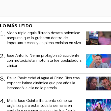
LO MÁS LEIDO
1
.
Video triple equis filtrado desata polémica:
aseguran que lo grabaron dentro de
importante canal y en plena emisión en vivo
2
.
José Antonio Neme protagonizó accidente
con motociclista: motorista fue trasladado a
clínica
3
.
Paula Pavic echó al agua al Chino Ríos tras
exponer íntima dinámica que por años la
incomodó: a ella no le parecía
4
.
María José Quintanilla cuenta cómo se
organiza para estar toda la semana en
pantalla y preparar sus conciertos: “En la