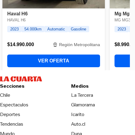
Secciones
Medios
Opens in new wind
Chile
La Tercera
Espectaculos
Glamorama
Opens in new window
Deportes
Icarito
Opens in new window
Tendencias
Auto.cl
Opens in new window
Mundo
Duna