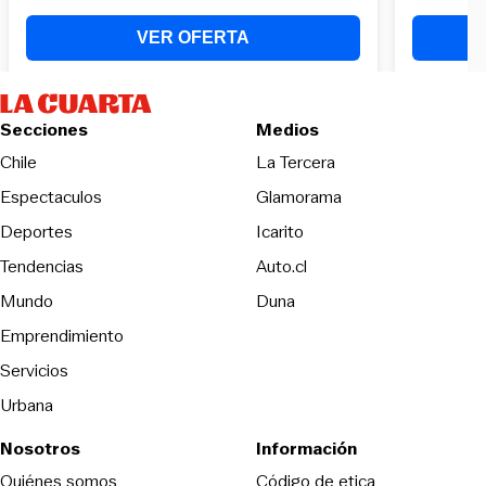
Secciones
Medios
Opens in new wind
Chile
La Tercera
Espectaculos
Glamorama
Opens in new window
Deportes
Icarito
Opens in new window
Tendencias
Auto.cl
Opens in new window
Mundo
Duna
Emprendimiento
Servicios
Urbana
Nosotros
Información
Opens in new
Quiénes somos
Código de etica