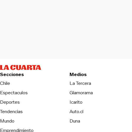
Secciones
Medios
Opens in new wind
Chile
La Tercera
Espectaculos
Glamorama
Opens in new window
Deportes
Icarito
Opens in new window
Tendencias
Auto.cl
Opens in new window
Mundo
Duna
Emprendimiento