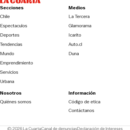
Secciones
Medios
Opens in new wind
Chile
La Tercera
Espectaculos
Glamorama
Opens in new window
Deportes
Icarito
Opens in new window
Tendencias
Auto.cl
Opens in new window
Mundo
Duna
Emprendimiento
Servicios
Urbana
Nosotros
Información
Opens in new
Quiénes somos
Código de etica
Contáctanos
Opens in new window
Ope
© 2026 La Cuarta
Canal de denuncias
Declaración de Intereses