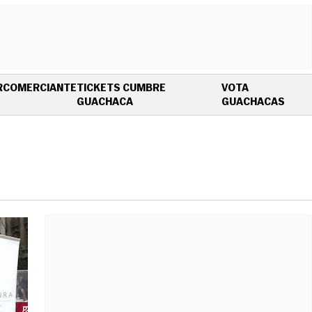
R
COMERCIANTE
TICKETS CUMBRE
VOTA
OPENS IN NEW WINDOW
OPEN
GUACHACA
GUACHACAS