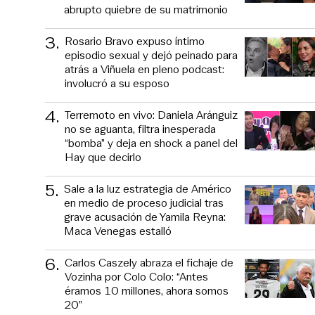
abrupto quiebre de su matrimonio
3
.
Rosario Bravo expuso íntimo
episodio sexual y dejó peinado para
atrás a Viñuela en pleno podcast:
involucró a su esposo
4
.
Terremoto en vivo: Daniela Aránguiz
no se aguanta, filtra inesperada
“bomba” y deja en shock a panel del
Hay que decirlo
5
.
Sale a la luz estrategia de Américo
en medio de proceso judicial tras
grave acusación de Yamila Reyna:
Maca Venegas estalló
6
.
Carlos Caszely abraza el fichaje de
Vozinha por Colo Colo: “Antes
éramos 10 millones, ahora somos
20”