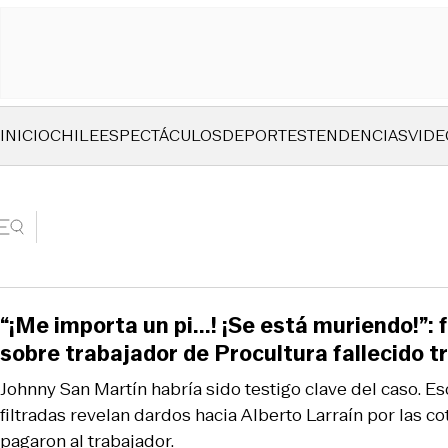
INICIO
CHILE
ESPECTÁCULOS
DEPORTES
TENDENCIAS
VIDE
“¡Me importa un pi...! ¡Se está muriendo!”: 
sobre trabajador de Procultura fallecido t
Johnny San Martín habría sido testigo clave del caso. E
filtradas revelan dardos hacia Alberto Larraín por las c
pagaron al trabajador.