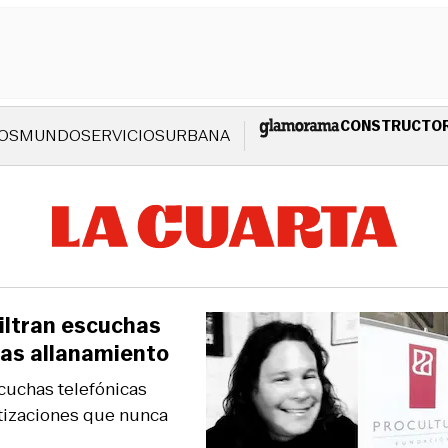
CONSTRUCTO
OS
MUNDO
SERVICIOS
URBANA
filtran escuchas
ras allanamiento
scuchas telefónicas
otizaciones que nunca