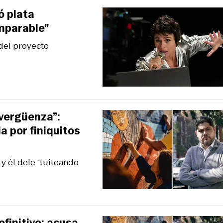
ó plata
mparable”
del proyecto
 vergüenza”:
a por finiquitos
y él dele “tuiteando
finitivo: acusa