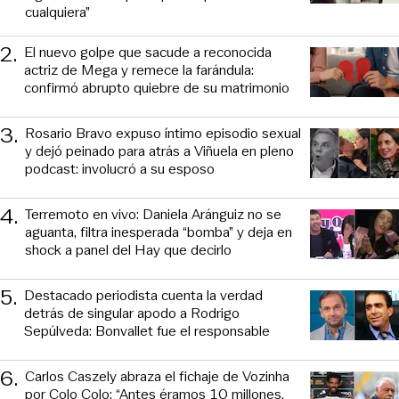
cualquiera”
2
.
El nuevo golpe que sacude a reconocida
actriz de Mega y remece la farándula:
confirmó abrupto quiebre de su matrimonio
3
.
Rosario Bravo expuso íntimo episodio sexual
y dejó peinado para atrás a Viñuela en pleno
podcast: involucró a su esposo
4
.
Terremoto en vivo: Daniela Aránguiz no se
aguanta, filtra inesperada “bomba” y deja en
shock a panel del Hay que decirlo
5
.
Destacado periodista cuenta la verdad
detrás de singular apodo a Rodrigo
Sepúlveda: Bonvallet fue el responsable
6
.
Carlos Caszely abraza el fichaje de Vozinha
por Colo Colo: “Antes éramos 10 millones,