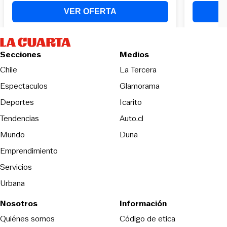
Secciones
Medios
Opens in new wind
Chile
La Tercera
Espectaculos
Glamorama
Opens in new window
Deportes
Icarito
Opens in new window
Tendencias
Auto.cl
Opens in new window
Mundo
Duna
Emprendimiento
Servicios
Urbana
Nosotros
Información
Opens in new
Quiénes somos
Código de etica