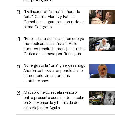
3
.
“Delincuente”, “cuma”, ”señora de
feria": Camila Flores y Fabiola
Campillai se agarraron con todo en
pleno Congreso
4
.
“Es el artista que incidió en que yo
me dedicara a la música”: Pollo
Fuentes rendirá homenaje a Lucho
Gatica en su paso por Rancagua
5
.
No le gustó la “talla” y se desahogó:
Andrónico Luksic respondió ácido
comentario viral sobre sus
contribuciones
6
.
Macabro nexo: revelan vínculo
entre presunto asesino de escolar
en San Bernardo y homicida del
niño Alejandro Águila