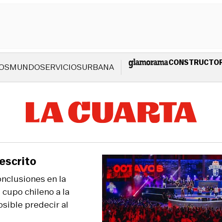
CONSTRUCTO
OS
MUNDO
SERVICIOS
URBANA
escrito
onclusiones en la
 cupo chileno a la
osible predecir al