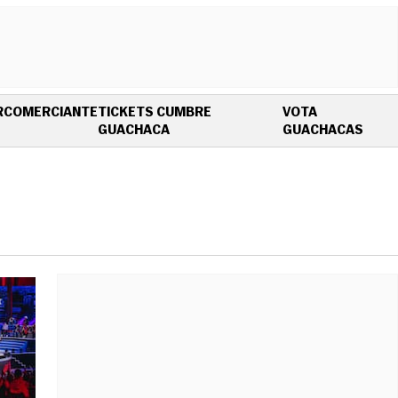
R
COMERCIANTE
TICKETS CUMBRE
VOTA
OPENS IN NEW WINDOW
OPEN
GUACHACA
GUACHACAS