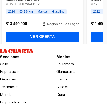
Secciones
Medios
Opens in new wind
Chile
La Tercera
Espectaculos
Glamorama
Opens in new window
Deportes
Icarito
Opens in new window
Tendencias
Auto.cl
Opens in new window
Mundo
Duna
Emprendimiento