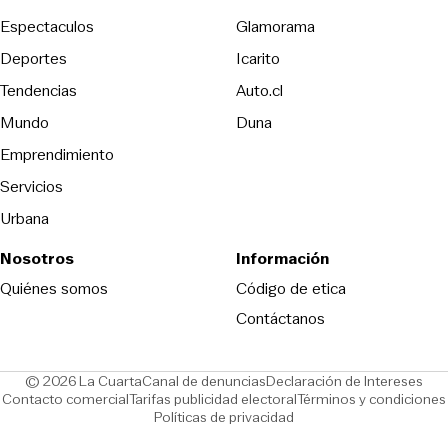
Espectaculos
Glamorama
Opens in new window
Deportes
Icarito
Opens in new window
Tendencias
Auto.cl
Opens in new window
Mundo
Duna
Emprendimiento
Servicios
Urbana
Nosotros
Información
Opens in new
Quiénes somos
Código de etica
Contáctanos
Opens in new window
Ope
© 2026 La Cuarta
Canal de denuncias
Declaración de Intereses
Opens in new window
Opens in new window
Contacto comercial
Tarifas publicidad electoral
Términos y condiciones
Políticas de privacidad