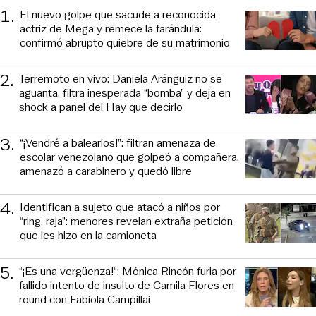
1
.
El nuevo golpe que sacude a reconocida
actriz de Mega y remece la farándula:
confirmó abrupto quiebre de su matrimonio
2
.
Terremoto en vivo: Daniela Aránguiz no se
aguanta, filtra inesperada “bomba” y deja en
shock a panel del Hay que decirlo
3
.
“¡Vendré a balearlos!”: filtran amenaza de
escolar venezolano que golpeó a compañera,
amenazó a carabinero y quedó libre
4
.
Identifican a sujeto que atacó a niños por
“ring, raja”: menores revelan extraña petición
que les hizo en la camioneta
5
.
“¡Es una vergüenza!“: Mónica Rincón furia por
fallido intento de insulto de Camila Flores en
round con Fabiola Campillai