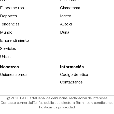
Espectaculos
Glamorama
Opens in new window
Deportes
Icarito
Opens in new window
Tendencias
Auto.cl
Opens in new window
Mundo
Duna
Emprendimiento
Servicios
Urbana
Nosotros
Información
Opens in new
Quiénes somos
Código de etica
Contáctanos
Opens in new window
Ope
© 2026 La Cuarta
Canal de denuncias
Declaración de Intereses
Opens in new window
Opens in new window
Contacto comercial
Tarifas publicidad electoral
Términos y condiciones
Políticas de privacidad