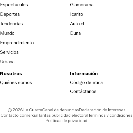
Espectaculos
Glamorama
Opens in new window
Deportes
Icarito
Opens in new window
Tendencias
Auto.cl
Opens in new window
Mundo
Duna
Emprendimiento
Servicios
Urbana
Nosotros
Información
Opens in new
Quiénes somos
Código de etica
Contáctanos
Opens in new window
Ope
© 2026 La Cuarta
Canal de denuncias
Declaración de Intereses
Opens in new window
Opens in new window
Contacto comercial
Tarifas publicidad electoral
Términos y condiciones
Políticas de privacidad