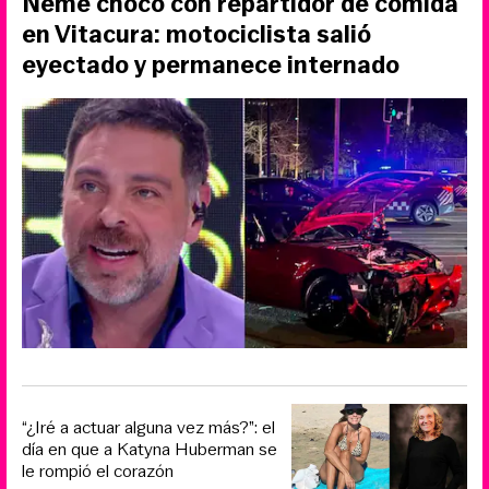
Neme chocó con repartidor de comida
en Vitacura: motociclista salió
eyectado y permanece internado
“¿Iré a actuar alguna vez más?”: el
día en que a Katyna Huberman se
le rompió el corazón