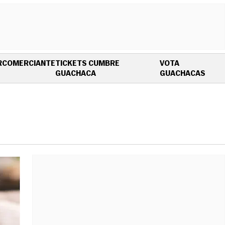
R
COMERCIANTE
TICKETS CUMBRE
VOTA
OPENS IN NEW WINDOW
OPEN
GUACHACA
GUACHACAS