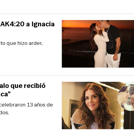
e AK4:20 a Ignacia
to que hizo arder,
alo que recibió
nca”
 celebraron 13 años de
dos.