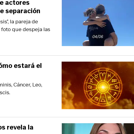
e actores
de separación
is”, la pareja de
 foto que despeja las
cómo estará el
inis, Cáncer, Leo,
scis.
s revela la