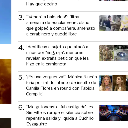
Hay que decirlo
3
.
“¡Vendré a balearlos!”: filtran
amenaza de escolar venezolano
que golpeó a compañera, amenazó
a carabinero y quedó libre
4
.
Identifican a sujeto que atacó a
niños por “ring, raja”: menores
revelan extraña petición que les
hizo en la camioneta
5
.
“¡Es una vergüenza!“: Mónica Rincón
furia por fallido intento de insulto de
Camila Flores en round con Fabiola
Campillai
6
.
“Me gritoneaste, fui castigada”: ex
Sin Filtros rompe el silencio sobre
repentina salida y liquida a Cuchillo
Eyzaguirre