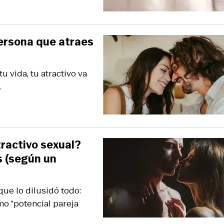
persona que atraes
u vida, tu atractivo va
.
tractivo sexual?
s (según un
ue lo dilusidó todo:
o “potencial pareja