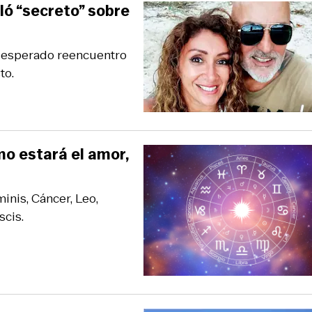
ló “secreto” sobre
su esperado reencuentro
to.
mo estará el amor,
inis, Cáncer, Leo,
scis.