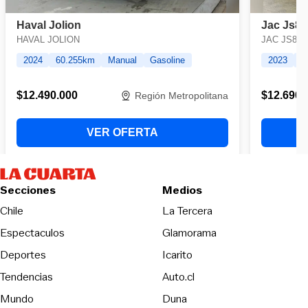
Secciones
Medios
Opens in new wind
Chile
La Tercera
Espectaculos
Glamorama
Opens in new window
Deportes
Icarito
Opens in new window
Tendencias
Auto.cl
Opens in new window
Mundo
Duna