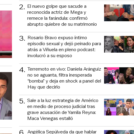
2
.
El nuevo golpe que sacude a
reconocida actriz de Mega y
remece la farándula: confirmó
abrupto quiebre de su matrimonio
3
.
Rosario Bravo expuso íntimo
episodio sexual y dejó peinado para
atrás a Viñuela en pleno podcast:
involucró a su esposo
4
.
Terremoto en vivo: Daniela Aránguiz
no se aguanta, filtra inesperada
“bomba” y deja en shock a panel del
Hay que decirlo
5
.
Sale a la luz estrategia de Américo
en medio de proceso judicial tras
grave acusación de Yamila Reyna:
Maca Venegas estalló
6
.
Angélica Sepúlveda da que hablar