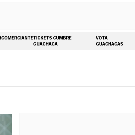
R
COMERCIANTE
TICKETS CUMBRE
VOTA
OPENS IN NEW WINDOW
OPEN
GUACHACA
GUACHACAS