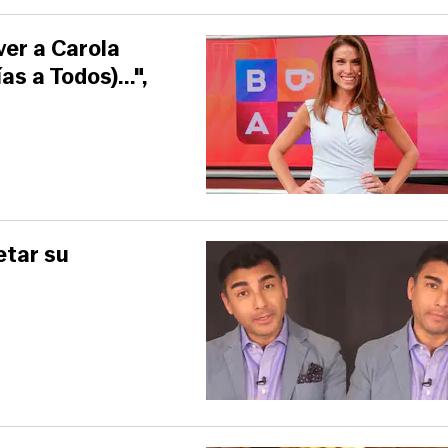
ver a Carola
s a Todos)...",
etar su