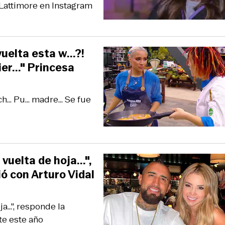
 Lattimore en Instagram
uelta esta w...?!
ier..." Princesa
... Pu... madre... Se fue
vuelta de hoja...",
ó con Arturo Vidal
...", responde la
te este año