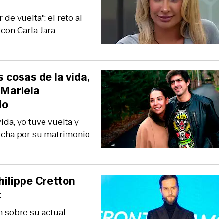
de vuelta": el reto al
con Carla Jara
 cosas de la vida,
a Mariela
io
ida, yo tuve vuelta y
lucha por su matrimonio
hilippe Cretton
z
n sobre su actual