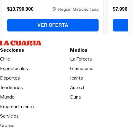
Secciones
Medios
Opens in new wind
Chile
La Tercera
Espectaculos
Glamorama
Opens in new window
Deportes
Icarito
Opens in new window
Tendencias
Auto.cl
Opens in new window
Mundo
Duna
Emprendimiento
Servicios
Urbana