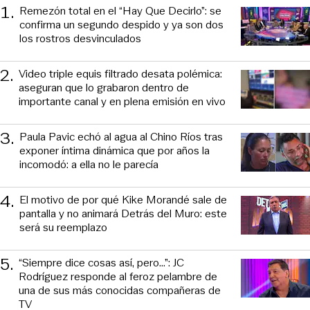
1
.
Remezón total en el “Hay Que Decirlo”: se
confirma un segundo despido y ya son dos
los rostros desvinculados
2
.
Video triple equis filtrado desata polémica:
aseguran que lo grabaron dentro de
importante canal y en plena emisión en vivo
3
.
Paula Pavic echó al agua al Chino Ríos tras
exponer íntima dinámica que por años la
incomodó: a ella no le parecía
4
.
El motivo de por qué Kike Morandé sale de
pantalla y no animará Detrás del Muro: este
será su reemplazo
5
.
“Siempre dice cosas así, pero...”: JC
Rodríguez responde al feroz pelambre de
una de sus más conocidas compañeras de
TV