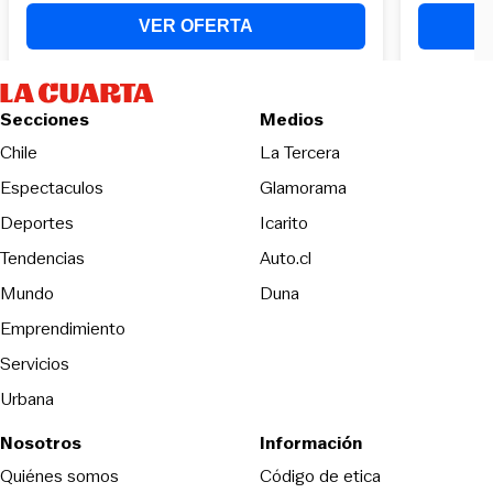
Secciones
Medios
Opens in new wind
Chile
La Tercera
Espectaculos
Glamorama
Opens in new window
Deportes
Icarito
Opens in new window
Tendencias
Auto.cl
Opens in new window
Mundo
Duna
Emprendimiento
Servicios
Urbana
Nosotros
Información
Opens in new
Quiénes somos
Código de etica