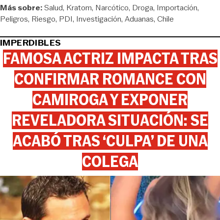
Más sobre:
Salud
Kratom
Narcótico
Droga
Importación
Peligros
Riesgo
PDI
Investigación
Aduanas
Chile
IMPERDIBLES
FAMOSA ACTRIZ IMPACTA TRAS
CONFIRMAR ROMANCE CON
CAMIROGA Y EXPONER
REVELADORA SITUACIÓN: SE
ACABÓ TRAS ‘CULPA’ DE UNA
COLEGA